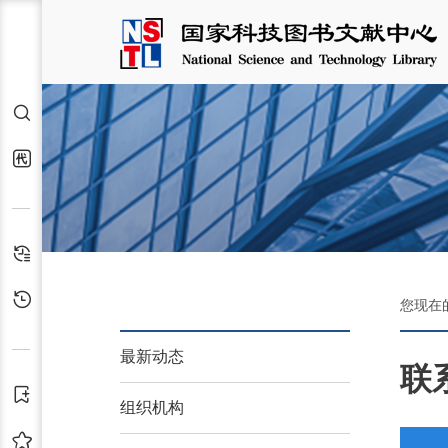
检索
代查代借
检索历史
浏览历史
您现在
最新动态
联
订阅
组织机构
收藏